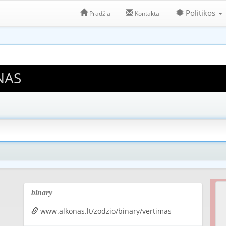
Politikos
Pradžia
Kontaktai
NAS
binary
www.alkonas.lt/zodzio/binary/vertimas