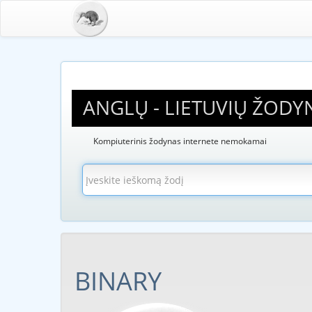
ANGLŲ - LIETUVIŲ ŽODY
Kompiuterinis žodynas internete nemokamai
BINARY