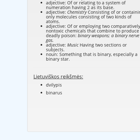
adjective: Of or relating to a system of
numeration having 2 as its base.
adjective:
Chemistry
Consisting of or containi
only molecules consisting of two kinds of
atoms.
adjective: Of or employing two comparativel
nontoxic chemicals that combine to produce
deadly poison:
binary weapons; a binary nerve
gas.
adjective:
Music
Having two sections or
subjects.
noun: Something that is binary, especially a
binary star.
Lietuviškos reikšmės:
dvilypis
binarus