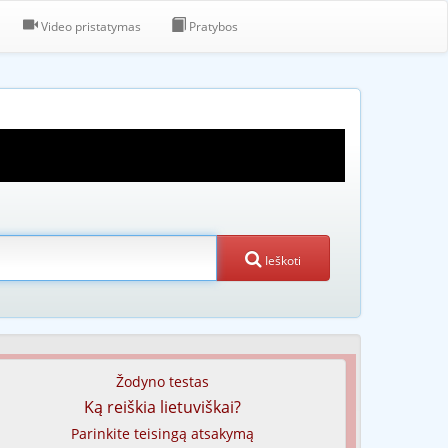
Video pristatymas
Pratybos
Ieškoti
Žodyno testas
Ką reiškia lietuviškai?
Parinkite teisingą atsakymą