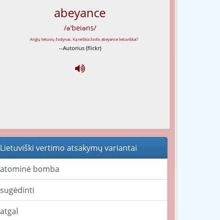
abeyance
/ə'beiəns/
--Autorius (flickr)
Lietuviški vertimo atsakymų variantai
atominė bomba
sugėdinti
atgal