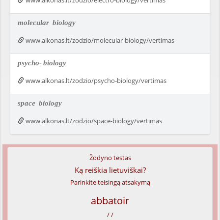
www.alkonas.lt/zodzio/electro-biology/vertimas
molecular
biology
www.alkonas.lt/zodzio/molecular-biology/vertimas
psycho-
biology
www.alkonas.lt/zodzio/psycho-biology/vertimas
space
biology
www.alkonas.lt/zodzio/space-biology/vertimas
Žodyno testas
Ką reiškia lietuviškai?
Parinkite teisingą atsakymą
abbatoir
/ /