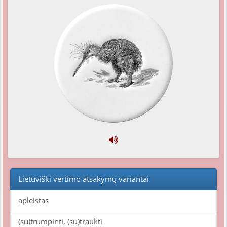
Lietuviški vertimo atsakymų variantai
apleistas
(su)trumpinti, (su)traukti