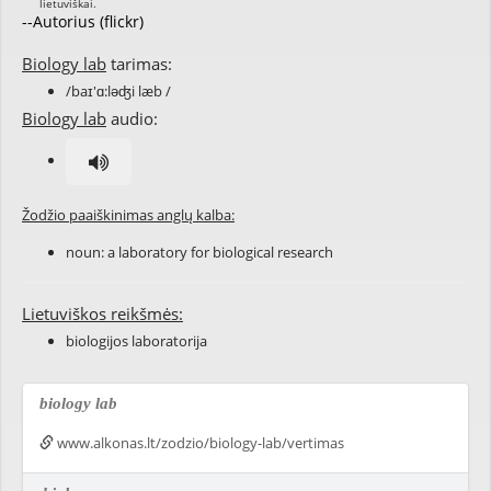
--Autorius (flickr)
Biology lab
tarimas:
/baɪ'ɑ:ləʤi læb /
Biology lab
audio:
Žodžio paaiškinimas anglų kalba:
noun: a laboratory for biological research
Lietuviškos reikšmės:
biologijos laboratorija
biology lab
www.alkonas.lt/zodzio/biology-lab/vertimas