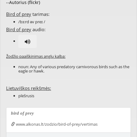
--Autorius (flickr)
Bird of prey
tarimas:
/bɜ:rd əv preɪ /
Bird of prey
audio:
Žodžio paaiškinimas anglų kalba:
noun: Any of various predatory carnivorous birds such as the
eagle or hawk.
Lietuviškos reikšmės:
plėšrusis
bird of prey
www.alkonas.lt/zodzio/bird-of-prey/vertimas