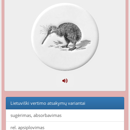
Lietuviški vertimo atsakymų variantai
sugėrimas, absorbavimas
rel. apsiplovimas