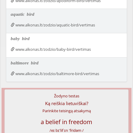
www.alkonas.lt/zodzio/apodiform-bird/vertimas
aquatic
bird
www.alkonas.lt/zodzio/aquatic-bird/vertimas
baby
bird
www.alkonas.lt/zodzio/baby-bird/vertimas
baltimore
bird
www.alkonas.lt/zodzio/baltimore-bird/vertimas
Žodyno testas
Ką reiškia lietuviškai?
Parinkite teisingą atsakymą
a belief in freedom
/eɪ bɪ'lif ɪn 'fridəm /