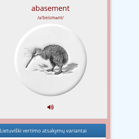
abasement
/ə'beismənt/
Lietuviški vertimo atsakymų variantai