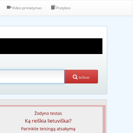
Video pristatymas
Pratybos
Ieškoti
Žodyno testas
Ką reiškia lietuviškai?
Parinkite teisingą atsakymą