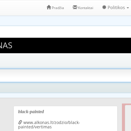
Politikos
Pradžia
Kontaktai
NAS
black-painted
www.alkonas.lt/zodzio/black-
painted/vertimas