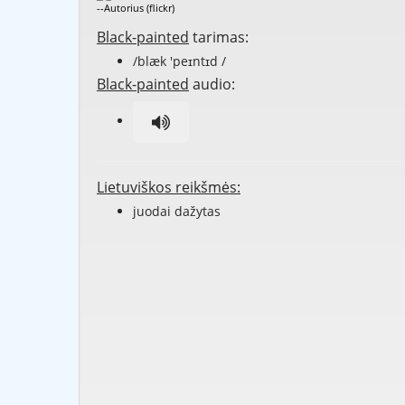
--Autorius (flickr)
Black-painted
tarimas:
/blæk 'peɪntɪd /
Black-painted
audio:
Lietuviškos reikšmės:
juodai dažytas