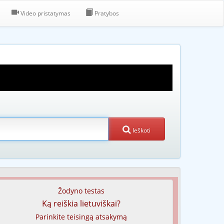
Video pristatymas
Pratybos
Ieškoti
Žodyno testas
Ką reiškia lietuviškai?
Parinkite teisingą atsakymą