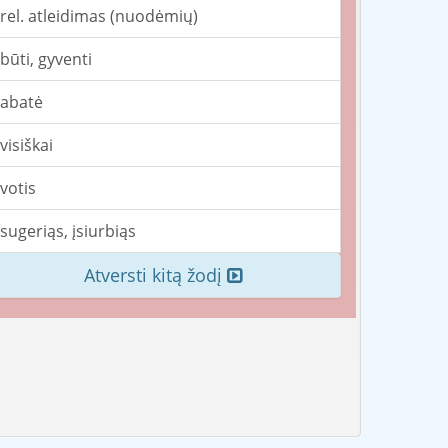
rel. atleidimas (nuodėmių)
būti, gyventi
abatė
visiškai
votis
sugeriąs, įsiurbiąs
Atversti kitą žodį