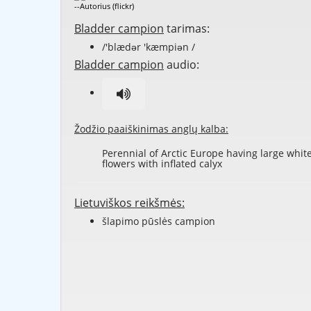
--Autorius (flickr)
Bladder campion
tarimas:
/'blædər 'kæmpiən /
Bladder campion
audio:
Žodžio paaiškinimas anglų kalba:
Perennial of Arctic Europe having large whit
flowers with inflated calyx
Lietuviškos reikšmės:
šlapimo pūslės campion