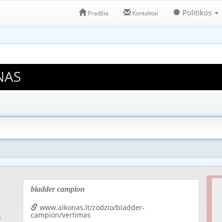
Politikos
Pradžia
Kontaktai
NAS
bladder campion
www.alkonas.lt/zodzio/bladder-
campion/vertimas