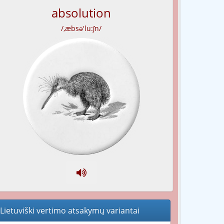
absolution
/,æbsə'lu:ʃn/
Lietuviški vertimo atsakymų variantai