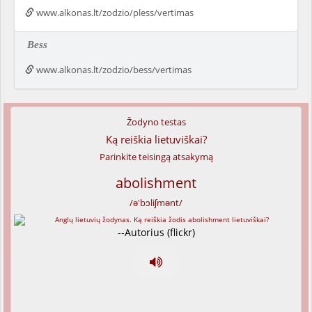
www.alkonas.lt/zodzio/pless/vertimas
Bess
www.alkonas.lt/zodzio/bess/vertimas
Žodyno testas
Ką reiškia lietuviškai?
Parinkite teisingą atsakymą
abolishment
/ə'bɔliʃmənt/
--Autorius (flickr)