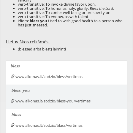
sanctify.
verb-transitive: To invoke divine favor upon.
verb-transitive: To honor as holy; glorify:
Bless the Lord.
verb-transitive: To confer well-being or prosperity on.
verb-transitive: To endow, as with talent.
idiom:
bless you
Used to wish good health to a person who
has just sneezed.
Lietuviškos reikšmės:
(blessed arba blest) laiminti
bless
www.alkonas.lt/zodzio/bless/vertimas
bless
you
www.alkonas.lt/zodzio/bless-you/vertimas
blass
www.alkonas.lt/zodzio/blass/vertimas