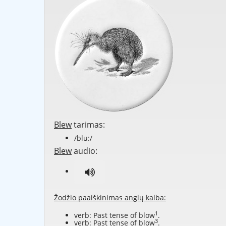
Blew
tarimas:
/blu:/
Blew
audio:
Žodžio paaiškinimas anglų kalba:
1
verb: Past tense of
blow
.
3
verb: Past tense of
blow
.