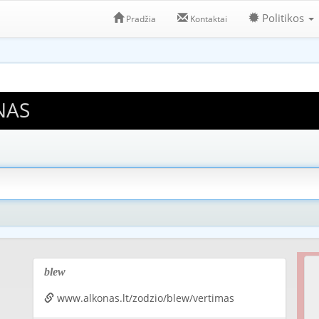
Politikos
Pradžia
Kontaktai
NAS
blew
www.alkonas.lt/zodzio/blew/vertimas