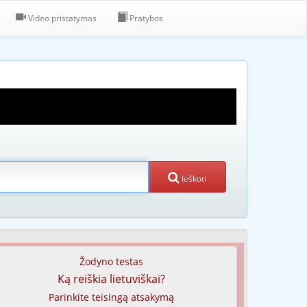
Video pristatymas
Pratybos
Ieškoti
Žodyno testas
Ką reiškia lietuviškai?
Parinkite teisingą atsakymą