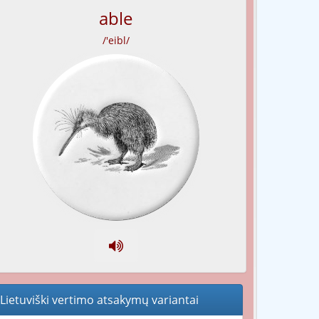
able
/'eibl/
Lietuviški vertimo atsakymų variantai