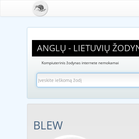
ANGLŲ - LIETUVIŲ ŽODY
Kompiuterinis žodynas internete nemokamai
BLEW