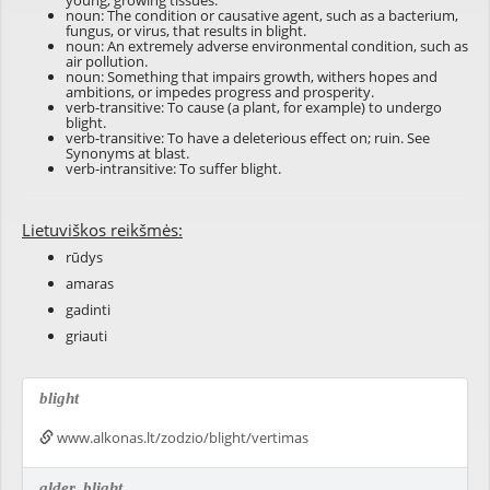
young, growing tissues.
noun: The condition or causative agent, such as a bacterium,
fungus, or virus, that results in blight.
noun: An extremely adverse environmental condition, such as
air pollution.
noun: Something that impairs growth, withers hopes and
ambitions, or impedes progress and prosperity.
verb-transitive: To cause (a plant, for example) to undergo
blight.
verb-transitive: To have a deleterious effect on; ruin. See
Synonyms at
blast
.
verb-intransitive: To suffer blight.
Lietuviškos reikšmės:
rūdys
amaras
gadinti
griauti
blight
www.alkonas.lt/zodzio/blight/vertimas
alder
blight