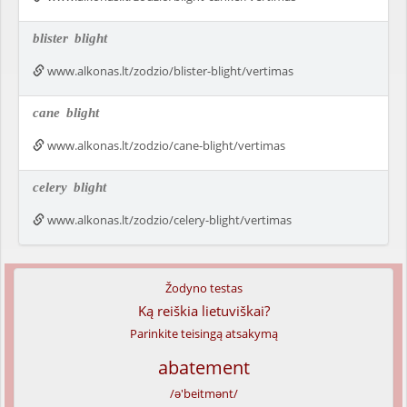
blister
blight
www.alkonas.lt/zodzio/blister-blight/vertimas
cane
blight
www.alkonas.lt/zodzio/cane-blight/vertimas
celery
blight
www.alkonas.lt/zodzio/celery-blight/vertimas
Žodyno testas
Ką reiškia lietuviškai?
Parinkite teisingą atsakymą
abatement
/ə'beitmənt/