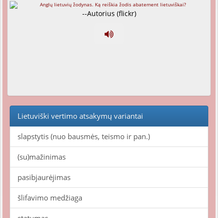
--Autorius (flickr)
Lietuviški vertimo atsakymų variantai
slapstytis (nuo bausmės, teismo ir pan.)
(su)mažinimas
pasibjaurėjimas
šlifavimo medžiaga