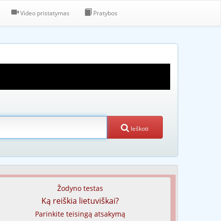
Video pristatymas
Pratybos
Ieškoti
Žodyno testas
Ką reiškia lietuviškai?
Parinkite teisingą atsakymą