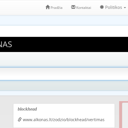
Politikos
Pradžia
Kontaktai
NAS
blockhead
www.alkonas.lt/zodzio/blockhead/vertimas