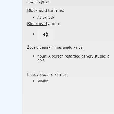
--Autorius (flickr)
Blockhead
tarimas:
/'blɔkhəd/
Blockhead
audio:
Žodžio paaiškinimas anglų kalba:
noun: A person regarded as very stupid; a
dolt.
Lietuviškos reikšmės:
kvailys