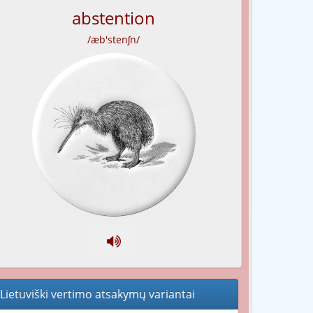
abstention
/æb'stenʃn/
Lietuviški vertimo atsakymų variantai