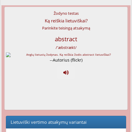
Žodyno testas
Ką reiškia lietuviškai?
Parinkite teisingą atsakymą
abstract
/'æbstrækt/
--Autorius (flickr)
Lietuviški vertimo atsakymų variantai