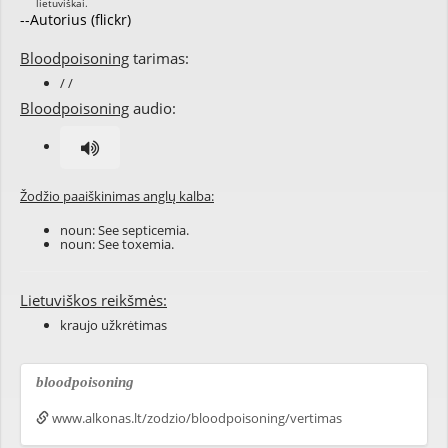
--Autorius (flickr)
Bloodpoisoning
tarimas:
/ /
Bloodpoisoning
audio:
Žodžio paaiškinimas anglų kalba:
noun: See
septicemia
.
noun: See
toxemia
.
Lietuviškos reikšmės:
kraujo užkrėtimas
bloodpoisoning
www.alkonas.lt/zodzio/bloodpoisoning/vertimas