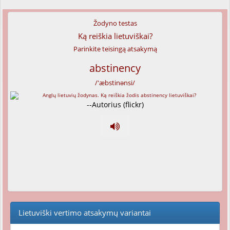
Žodyno testas
Ką reiškia lietuviškai?
Parinkite teisingą atsakymą
abstinency
/'æbstinənsi/
--Autorius (flickr)
Lietuviški vertimo atsakymų variantai