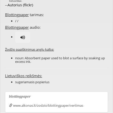
--Autorius (flickr)
Blottingpaper
tarimas:
/ /
Blottingpaper
audio:
Žodžio paaiškinimas anglų kalba:
noun: Absorbent paper used to blot a surface by soaking up
excess ink.
Lietuviškos reikšmės:
sugeriamasis popierius
blottingpaper
www.alkonas.lt/zodzio/blottingpaper/vertimas