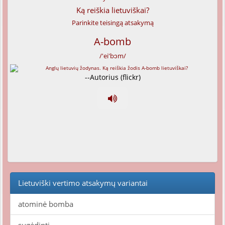
Ką reiškia lietuviškai?
Parinkite teisingą atsakymą
A-bomb
/'ei'bɔm/
--Autorius (flickr)
Lietuviški vertimo atsakymų variantai
atominė bomba