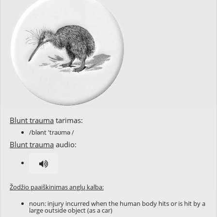
Blunt trauma
tarimas:
/blənt 'traʊmə /
Blunt trauma
audio:
Žodžio paaiškinimas anglų kalba:
noun: injury incurred when the human body hits or is hit by a
large outside object (as a car)