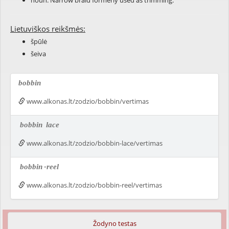
noun: Narrow braid formerly used as trimming.
Lietuviškos reikšmės:
špūlė
šeiva
bobbin
www.alkonas.lt/zodzio/bobbin/vertimas
bobbin
lace
www.alkonas.lt/zodzio/bobbin-lace/vertimas
bobbin
-reel
www.alkonas.lt/zodzio/bobbin-reel/vertimas
Žodyno testas