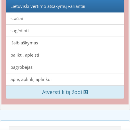
Lietuviški vertimo atsakymų variantai
stačiai
sugėdinti
išsiblaškymas
palikti, apleisti
pagrobėjas
apie, aplink, aplinkui
Atversti kitą žodį