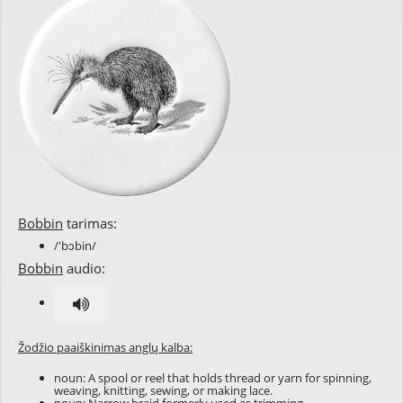
Bobbin
tarimas:
/'bɔbin/
Bobbin
audio:
Žodžio paaiškinimas anglų kalba:
noun: A spool or reel that holds thread or yarn for spinning,
weaving, knitting, sewing, or making lace.