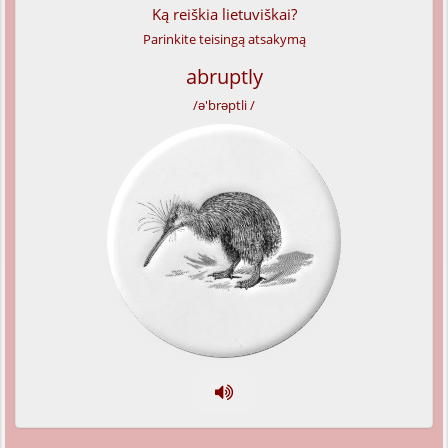
Ką reiškia lietuviškai?
Parinkite teisingą atsakymą
abruptly
/ə'brəptli /