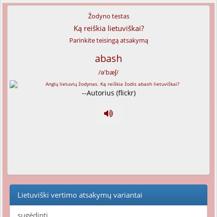
Žodyno testas
Ką reiškia lietuviškai?
Parinkite teisingą atsakymą
abash
/ə'bæʃ/
--Autorius (flickr)
Lietuviški vertimo atsakymų variantai
sugėdinti