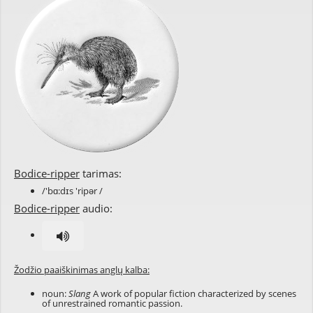
Bodice-ripper
tarimas:
/'bɑ:dɪs 'ripər /
Bodice-ripper
audio:
Žodžio paaiškinimas anglų kalba:
noun:
Slang
A work of popular fiction characterized by scenes
of unrestrained romantic passion.