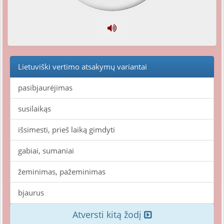
Lietuviški vertimo atsakymų variantai
pasibjaurėjimas
susilaikąs
išsimesti, prieš laiką gimdyti
gabiai, sumaniai
žeminimas, pažeminimas
bjaurus
Atversti kitą žodį