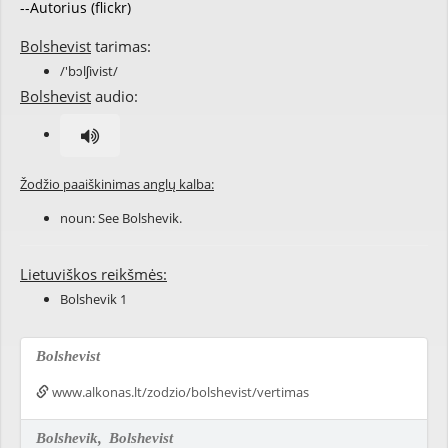
--Autorius (flickr)
Bolshevist
tarimas:
/'bɔlʃivist/
Bolshevist
audio:
Žodžio paaiškinimas anglų kalba:
noun: See
Bolshevik
.
Lietuviškos reikšmės:
Bolshevik 1
Bolshevist
www.alkonas.lt/zodzio/bolshevist/vertimas
Bolshevik,
Bolshevist