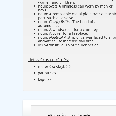
women and children.
noun:
Scots
A brimless cap worn by men or
boys.
noun: A removable metal plate over a machi
part, such as a valve.
noun:
Chiefly British
The hood of an
automobile.
noun: A windscreen for a chimney.
noun: A cover for a fireplace.
noun:
Nautical
A strip of canvas laced to a fo
and-aft sail to increase sail area.
verb-transitive: To put a bonnet on.
Lietuviškos reikšmės:
moteriška skrybėlė
gaubtuvas
kapotas
Alkonas. Žodynas internete.