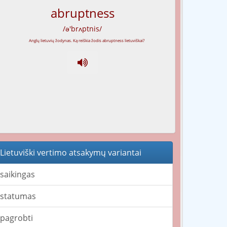
abruptness
/ə'brʌptnis/
Lietuviški vertimo atsakymų variantai
saikingas
statumas
pagrobti