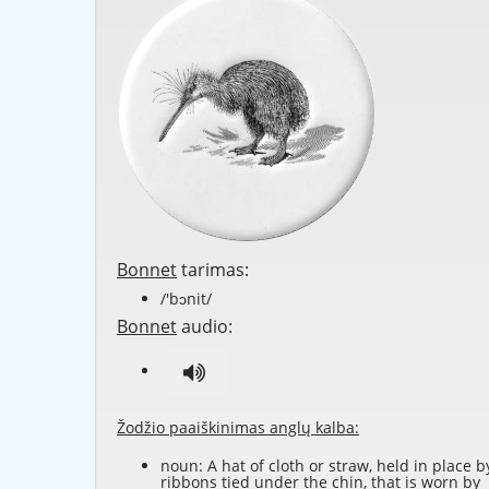
Bonnet
tarimas:
/'bɔnit/
Bonnet
audio:
Žodžio paaiškinimas anglų kalba:
noun: A hat of cloth or straw, held in place b
ribbons tied under the chin, that is worn by