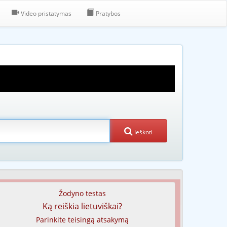
Video pristatymas
Pratybos
Ieškoti
Žodyno testas
Ką reiškia lietuviškai?
Parinkite teisingą atsakymą