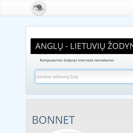
ANGLŲ - LIETUVIŲ ŽODY
Kompiuterinis žodynas internete nemokamai
BONNET