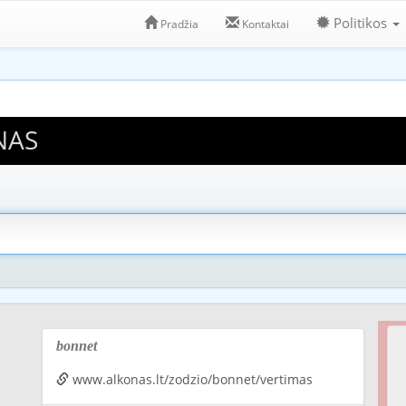
Politikos
Pradžia
Kontaktai
NAS
bonnet
www.alkonas.lt/zodzio/bonnet/vertimas