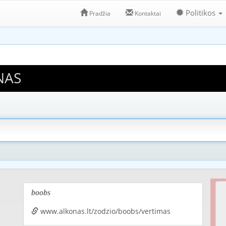
Politikos
Pradžia
Kontaktai
NAS
boobs
www.alkonas.lt/zodzio/boobs/vertimas