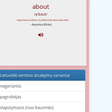
about
/ə'baut/
--Autorius (flickr)
Lietuviški vertimo atsakymų variantai
negeriantis
pagrobėjas
slapstymasis (nuo bausmės)