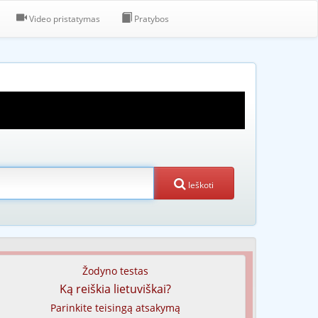
Video pristatymas
Pratybos
Ieškoti
Žodyno testas
Ką reiškia lietuviškai?
Parinkite teisingą atsakymą