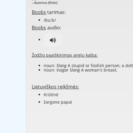
--Autorius (flickr)
Boobs
tarimas:
/bu:b/
Boobs
audio:
Žodžio paaiškinimas anglų kalba:
noun:
Slang
A stupid or foolish person; a dolt
noun:
Vulgar Slang
A woman's breast.
Lietuviškos reikšmės:
Krūtinė
žargone papai