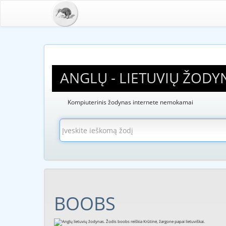
ANGLŲ - LIETUVIŲ ŽODY
Kompiuterinis žodynas internete nemokamai
BOOBS