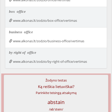
www.alkonas.lt/zodzio/office/vertimas
box
office
www.alkonas.lt/zodzio/box-office/vertimas
business
office
www.alkonas.lt/zodzio/business-office/vertimas
by right of
office
www.alkonas.lt/zodzio/by-right-of-office/vertimas
Žodyno testas
Ką reiškia lietuviškai?
Parinkite teisingą atsakymą
abstain
/əb'stein/