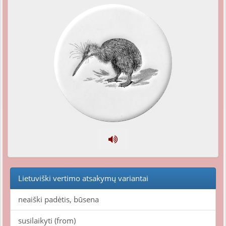
Lietuviški vertimo atsakymų variantai
neaiški padėtis, būsena
susilaikyti (from)