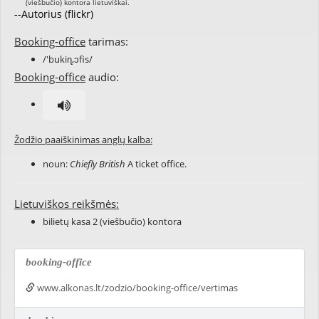
--Autorius (flickr)
Booking-office
tarimas:
/'bukiɳ,ɔfis/
Booking-office
audio:
Žodžio paaiškinimas anglų kalba:
noun:
Chiefly British
A ticket office.
Lietuviškos reikšmės:
bilietų kasa 2 (viešbučio) kontora
booking-office
www.alkonas.lt/zodzio/booking-office/vertimas