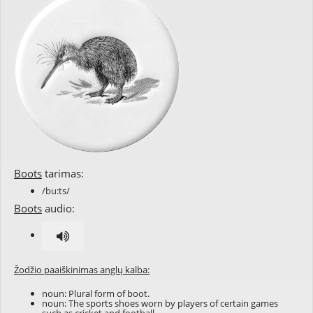
Boots
tarimas:
/bu:ts/
Boots
audio:
Žodžio paaiškinimas anglų kalba:
noun: Plural form of
boot
.
noun: The
sports
shoes
worn by
players
of
certain
games