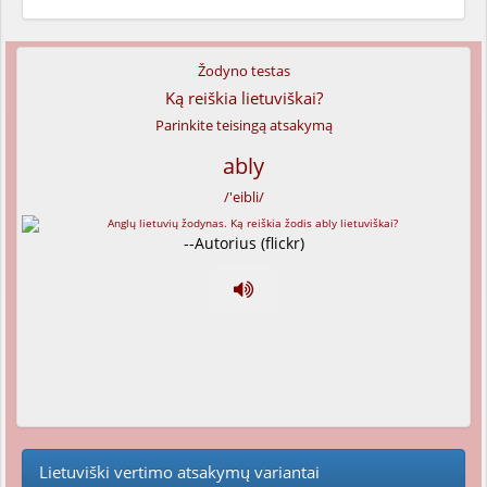
Žodyno testas
Ką reiškia lietuviškai?
Parinkite teisingą atsakymą
ably
/'eibli/
--Autorius (flickr)
Lietuviški vertimo atsakymų variantai