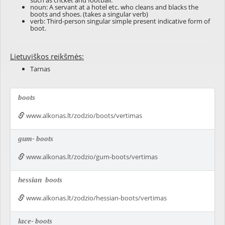
such as
cricket
and
football
.
noun: A
servant
at a
hotel
etc. who
cleans
and
blacks
the
boots and shoes. (takes a singular verb)
verb: Third-person singular simple present indicative form of
boot
.
Lietuviškos reikšmės:
Tarnas
boots
www.alkonas.lt/zodzio/boots/vertimas
gum-
boots
www.alkonas.lt/zodzio/gum-boots/vertimas
hessian
boots
www.alkonas.lt/zodzio/hessian-boots/vertimas
lace-
boots