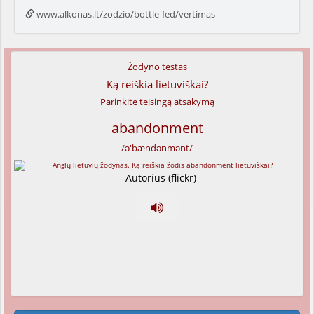
www.alkonas.lt/zodzio/bottle-fed/vertimas
Žodyno testas
Ką reiškia lietuviškai?
Parinkite teisingą atsakymą
abandonment
/ə'bændənmənt/
--Autorius (flickr)