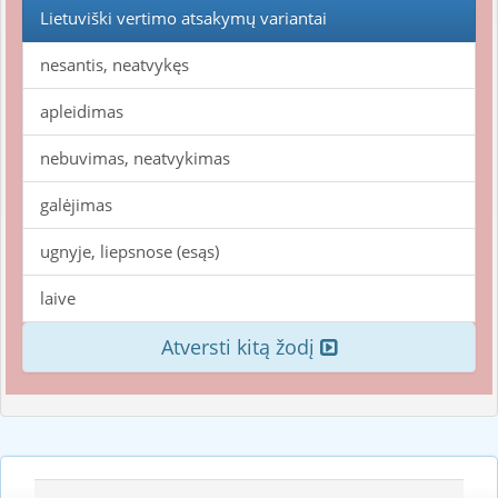
Lietuviški vertimo atsakymų variantai
nesantis, neatvykęs
apleidimas
nebuvimas, neatvykimas
galėjimas
ugnyje, liepsnose (esąs)
laive
Atversti kitą žodį