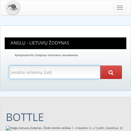
Toggl
navig
ANGLŲ - LIETUVIŲ ŽODYNAS
Kompiuterinis žodynas internete nemokamai
BOTTLE