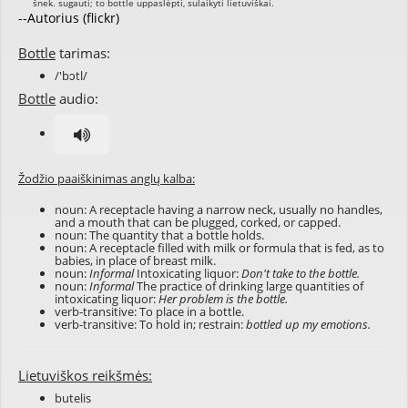
--Autorius (flickr)
Bottle
tarimas:
/'bɔtl/
Bottle
audio:
Žodžio paaiškinimas anglų kalba:
noun: A receptacle having a narrow neck, usually no handles,
and a mouth that can be plugged, corked, or capped.
noun: The quantity that a bottle holds.
noun: A receptacle filled with milk or formula that is fed, as to
babies, in place of breast milk.
noun:
Informal
Intoxicating liquor:
Don't take to the bottle.
noun:
Informal
The practice of drinking large quantities of
intoxicating liquor:
Her problem is the bottle.
verb-transitive: To place in a bottle.
verb-transitive: To hold in; restrain:
bottled up my emotions.
Lietuviškos reikšmės:
butelis