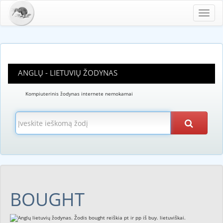
Toggl
navig
ANGLŲ - LIETUVIŲ ŽODYNAS
Kompiuterinis žodynas internete nemokamai
BOUGHT