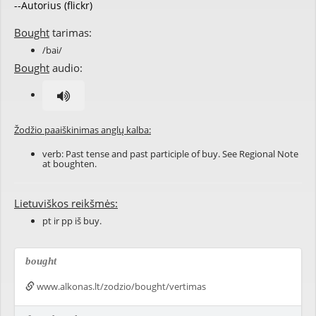
--Autorius (flickr)
Bought
tarimas:
/bai/
Bought
audio:
Žodžio paaiškinimas anglų kalba:
verb: Past tense and past participle of
buy
. See Regional Note
at
boughten
.
Lietuviškos reikšmės:
pt ir pp iš buy.
bought
www.alkonas.lt/zodzio/bought/vertimas