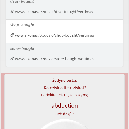
dear-
bought
www.alkonas.lt/zodzio/dear-bought/vertimas
shop-
bought
www.alkonas.lt/zodzio/shop-bought/vertimas
store-
bought
www.alkonas.lt/zodzio/store-bought/vertimas
Žodyno testas
Ką reiškia lietuviškai?
Parinkite teisingą atsakymą
abduction
/æb'dʌkʃn/