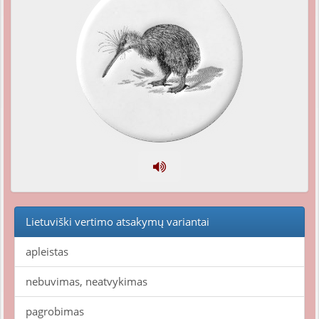
Lietuviški vertimo atsakymų variantai
apleistas
nebuvimas, neatvykimas
pagrobimas