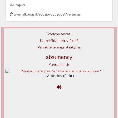
bousquet
www.alkonas.lt/zodzio/bousquet/vertimas
Žodyno testas
Ką reiškia lietuviškai?
Parinkite teisingą atsakymą
abstinency
/'æbstinənsi/
--Autorius (flickr)