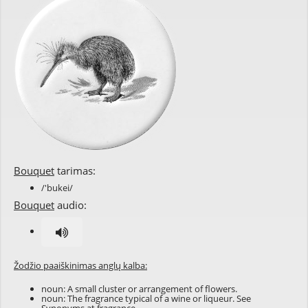
Bouquet
tarimas:
/'bukei/
Bouquet
audio:
Žodžio paaiškinimas anglų kalba:
noun: A small cluster or arrangement of flowers.
noun: The fragrance typical of a wine or liqueur. See