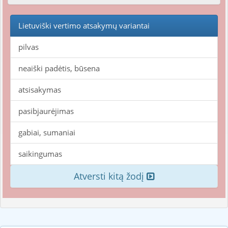
Lietuviški vertimo atsakymų variantai
pilvas
neaiški padėtis, būsena
atsisakymas
pasibjaurėjimas
gabiai, sumaniai
saikingumas
Atversti kitą žodį