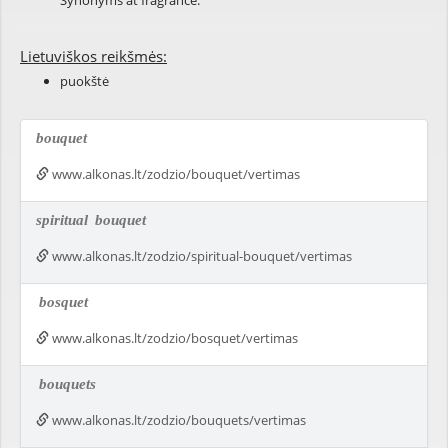
Synonyms at
fragrance
.
Lietuviškos reikšmės:
puokštė
bouquet
www.alkonas.lt/zodzio/bouquet/vertimas
spiritual
bouquet
www.alkonas.lt/zodzio/spiritual-bouquet/vertimas
bosquet
www.alkonas.lt/zodzio/bosquet/vertimas
bouquets
www.alkonas.lt/zodzio/bouquets/vertimas