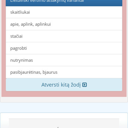
Lietuviški vertimo atsakymų variantai
skaitliukai
apie, aplink, aplinkui
stačiai
pagrobti
nutrynimas
pasibjaurėtinas, bjaurus
Atversti kitą žodį