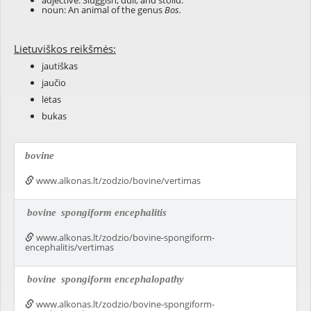
adjective: Sluggish, dull, and stolid.
noun: An animal of the genus
Bos.
Lietuviškos reikšmės:
jautiškas
jaučio
lėtas
bukas
bovine
www.alkonas.lt/zodzio/bovine/vertimas
bovine
spongiform encephalitis
www.alkonas.lt/zodzio/bovine-spongiform-
encephalitis/vertimas
bovine
spongiform encephalopathy
www.alkonas.lt/zodzio/bovine-spongiform-