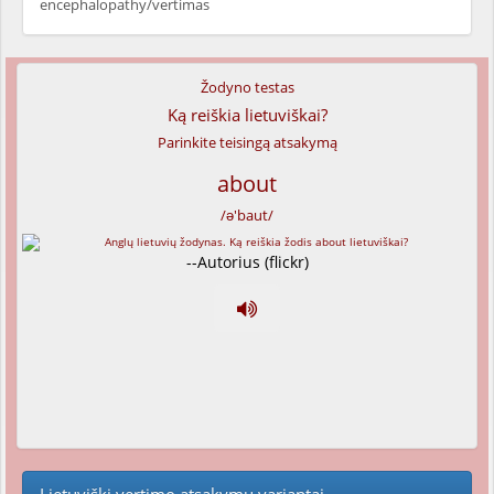
encephalopathy/vertimas
Žodyno testas
Ką reiškia lietuviškai?
Parinkite teisingą atsakymą
about
/ə'baut/
--Autorius (flickr)