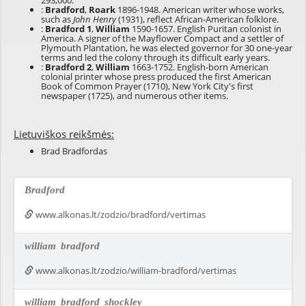
293,000.
:
Bradford
,
Roark
1896-1948. American writer whose works,
such as
John Henry
(1931), reflect African-American folklore.
:
Bradford 1
,
William
1590-1657. English Puritan colonist in
America. A signer of the Mayflower Compact and a settler of
Plymouth Plantation, he was elected governor for 30 one-year
terms and led the colony through its difficult early years.
:
Bradford 2
,
William
1663-1752. English-born American
colonial printer whose press produced the first American
Book of Common Prayer (1710), New York City's first
newspaper (1725), and numerous other items.
Lietuviškos reikšmės:
Brad Bradfordas
Bradford
www.alkonas.lt/zodzio/bradford/vertimas
william
bradford
www.alkonas.lt/zodzio/william-bradford/vertimas
william
bradford
shockley