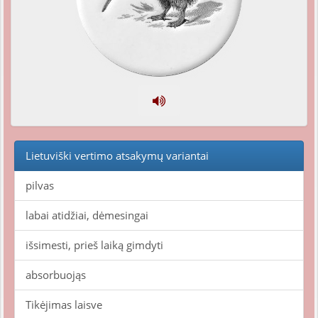
Lietuviški vertimo atsakymų variantai
pilvas
labai atidžiai, dėmesingai
išsimesti, prieš laiką gimdyti
absorbuojąs
Tikėjimas laisve