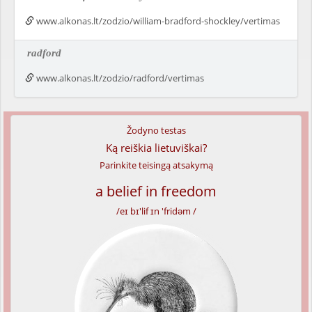
www.alkonas.lt/zodzio/william-bradford-shockley/vertimas
radford
www.alkonas.lt/zodzio/radford/vertimas
Žodyno testas
Ką reiškia lietuviškai?
Parinkite teisingą atsakymą
a belief in freedom
/eɪ bɪ'lif ɪn 'fridəm /