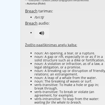
--Autorius (flickr)
Breach
tarimas:
/bri:tʃ/
Breach
audio:
Žodžio paaiškinimas anglų kalba:
noun: An opening, a tear, or a rupture.
noun: A gap or rift, especially in or as if in a
solid structure such as a dike or fortification.
noun: A violation or infraction, as of a law, a
legal obligation, or a promise.
noun: A breaking up or disruption of friendl
relations; an estrangement.
noun: A leap of a whale from the water.
noun: The breaking of waves or surf.
verb-transitive: To make a hole or gap in;
break through.
verb-transitive: To break or violate (an
agreement, for example).
verb-intransitive: To leap from the water:
waiting for the whale to breach.