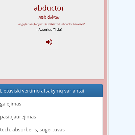
abductor
/æb'dʌktə/
--Autorius (flickr)
Lietuviški vertimo atsakymų variantai
galėjimas
pasibjaurėjimas
tech. absorberis, sugertuvas