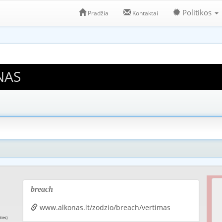
Politikos
Pradžia
Kontaktai
NAS
breach
www.alkonas.lt/zodzio/breach/vertimas