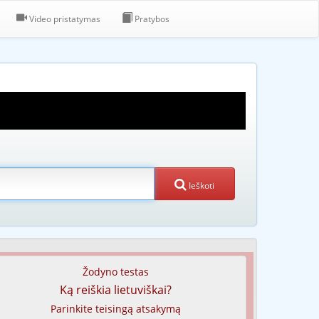
Video pristatymas
Pratybos
Ieškoti
Žodyno testas
Ką reiškia lietuviškai?
Parinkite teisingą atsakymą