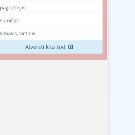
pagrobėjas
sumišęs
senasis, vietinis
Atversti kitą žodį