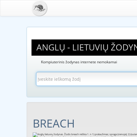
ANGLŲ - LIETUVIŲ ŽODY
Kompiuterinis žodynas internete nemokamai
BREACH