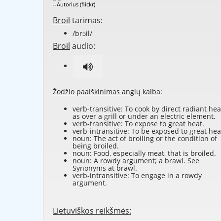
--Autorius (flickr)
Broil
tarimas:
/brɔil/
Broil
audio:
Žodžio paaiškinimas anglų kalba:
verb-transitive: To cook by direct radiant hea
as over a grill or under an electric element.
verb-transitive: To expose to great heat.
verb-intransitive: To be exposed to great hea
noun: The act of broiling or the condition of
being broiled.
noun: Food, especially meat, that is broiled.
noun: A rowdy argument; a brawl. See
Synonyms at
brawl
.
verb-intransitive: To engage in a rowdy
argument.
Lietuviškos reikšmės: