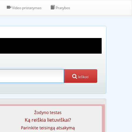
Video pristatymas
Pratybos
Ieškoti
Žodyno testas
Ką reiškia lietuviškai?
Parinkite teisingą atsakymą