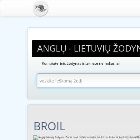
ANGLŲ - LIETUVIŲ ŽODY
Kompiuterinis žodynas internete nemokamai
BROIL