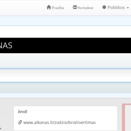
Politikos
Pradžia
Kontaktai
NAS
broil
www.alkonas.lt/zodzio/broil/vertimas