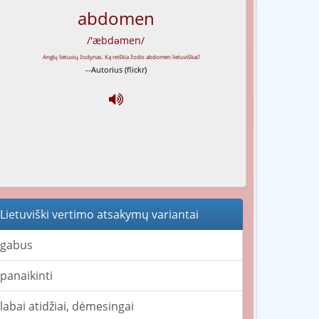
abdomen
/'æbdəmen/
--Autorius (flickr)
Lietuviški vertimo atsakymų variantai
gabus
panaikinti
labai atidžiai, dėmesingai