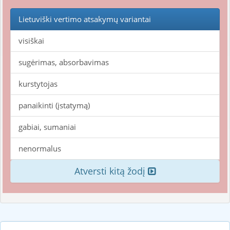
Lietuviški vertimo atsakymų variantai
visiškai
sugėrimas, absorbavimas
kurstytojas
panaikinti (įstatymą)
gabiai, sumaniai
nenormalus
Atversti kitą žodį