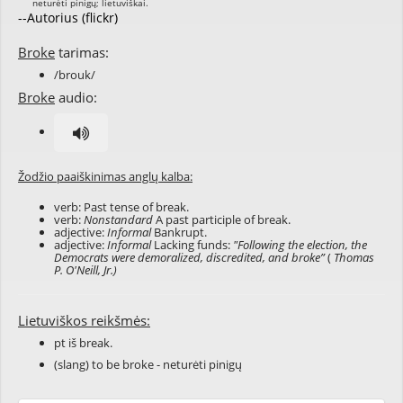
--Autorius (flickr)
Broke
tarimas:
/brouk/
Broke
audio:
Žodžio paaiškinimas anglų kalba:
verb: Past tense of
break
.
verb:
Nonstandard
A past participle of
break
.
adjective:
Informal
Bankrupt.
adjective:
Informal
Lacking funds:
"Following the election, the
Democrats were demoralized, discredited, and broke”
(
Thomas
P. O'Neill, Jr.)
Lietuviškos reikšmės:
pt iš break.
(slang) to be broke - neturėti pinigų