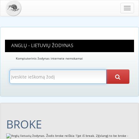
Toggl
navig
ANGLŲ - LIETUVIŲ ŽODYNAS
Kompiuterinis žodynas internete nemokamai
BROKE