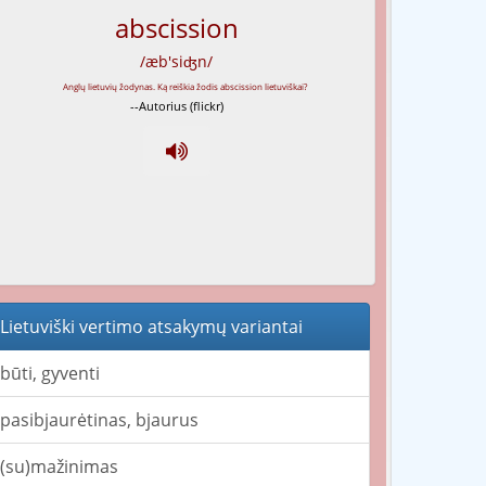
abscission
/æb'siʤn/
--Autorius (flickr)
Lietuviški vertimo atsakymų variantai
būti, gyventi
pasibjaurėtinas, bjaurus
(su)mažinimas