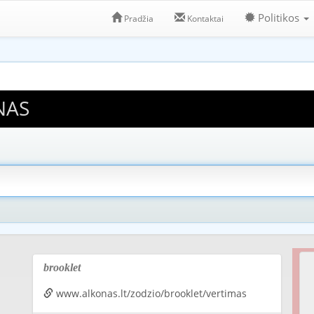
Politikos
Pradžia
Kontaktai
NAS
brooklet
www.alkonas.lt/zodzio/brooklet/vertimas