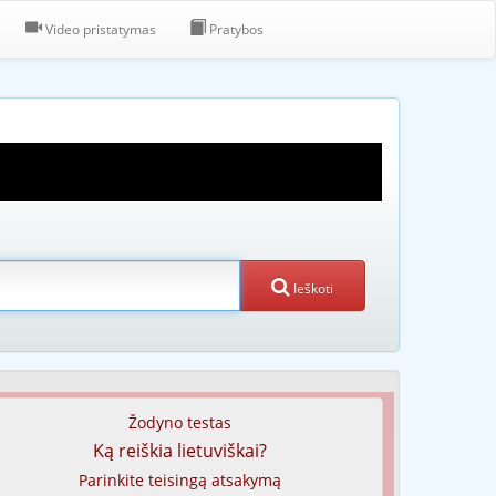
Video pristatymas
Pratybos
Ieškoti
Žodyno testas
Ką reiškia lietuviškai?
Parinkite teisingą atsakymą