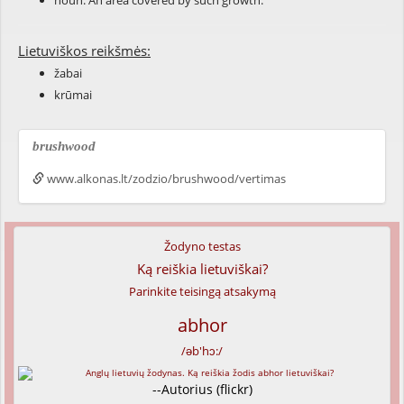
noun: An area covered by such growth.
Lietuviškos reikšmės:
žabai
krūmai
brushwood
www.alkonas.lt/zodzio/brushwood/vertimas
Žodyno testas
Ką reiškia lietuviškai?
Parinkite teisingą atsakymą
abhor
/əb'hɔ:/
--Autorius (flickr)