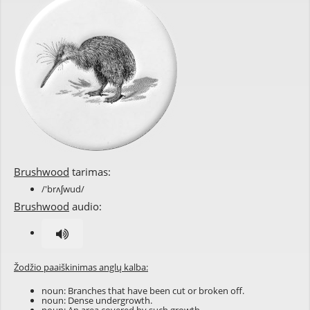
Brushwood
tarimas:
/'brʌʃwud/
Brushwood
audio:
Žodžio paaiškinimas anglų kalba:
noun: Branches that have been cut or broken off.
noun: Dense undergrowth.