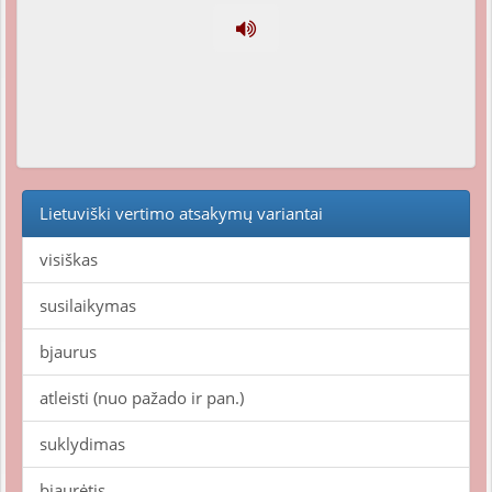
Lietuviški vertimo atsakymų variantai
visiškas
susilaikymas
bjaurus
atleisti (nuo pažado ir pan.)
suklydimas
bjaurėtis