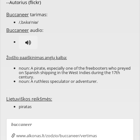
--Autorius (flickr)
Buccaneer
tarimas:
/,bʌkə'niə/
Buccaneer
audio:
Žodžio paaiškinimas anglų kalba:
noun: A pirate, especially one of the freebooters who preyed
on Spanish shipping in the West Indies during the 17th
century.
noun: A ruthless speculator or adventurer.
Lietuviškos reikšmės:
piratas
buccaneer
www.alkonas.lt/zodzio/buccaneer/vertimas