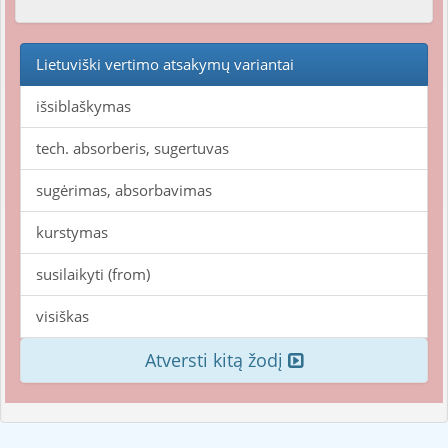
Lietuviški vertimo atsakymų variantai
išsiblaškymas
tech. absorberis, sugertuvas
sugėrimas, absorbavimas
kurstymas
susilaikyti (from)
visiškas
Atversti kitą žodį