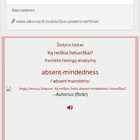
buccaneers
www.alkonas.lt/zodzio/buccaneers/vertimas
Žodyno testas
Ką reiškia lietuviškai?
Parinkite teisingą atsakymą
absent-mindedness
/'æbsənt'maindidnis/
--Autorius (flickr)