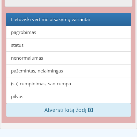
Lietuviški vertimo atsakymų variantai
pagrobimas
status
nenormalumas
pažemintas, nelaimingas
(su)trumpinimas, santrumpa
pilvas
Atversti kitą žodį