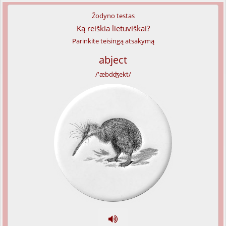
Žodyno testas
Ką reiškia lietuviškai?
Parinkite teisingą atsakymą
abject
/'æbdʤekt/