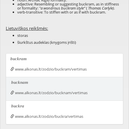
noun:
Archaic
Rigid formality.
adjective: Resembling or suggesting buckram, as in stiffness
or formality:
"a wondrous buckram style”
(
Thomas Carlyle).
verb-transitive: To stiffen with or as if with buckram.
Lietuviškos reikšmės:
storas
šiurkštus audeklas (knygoms įrišti)
buckram
www.alkonas.lt/zodzio/buckram/vertimas
bucknam
www.alkonas.lt/zodzio/bucknam/vertimas
buckra
www.alkonas.lt/zodzio/buckra/vertimas