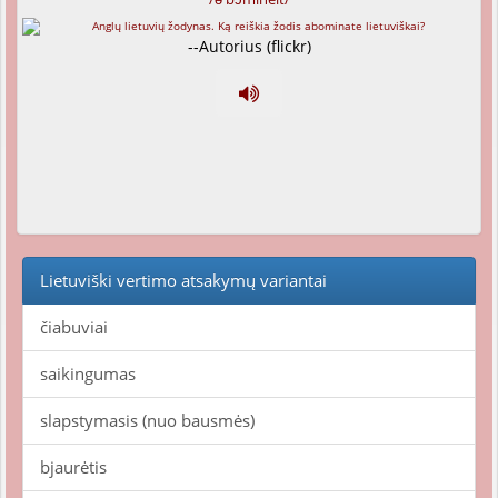
--Autorius (flickr)
Lietuviški vertimo atsakymų variantai
čiabuviai
saikingumas
slapstymasis (nuo bausmės)
bjaurėtis