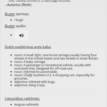
--Autorius (flickr)
Buggy
tarimas:
/'bʌgi/
Buggy
audio:
Žodžio paaiškinimas anglų kalba:
noun: A small, light, one-horse carriage usually having four
wheels in the United States and two wheels in Great Britain.
noun: A baby carriage.
noun: A passenger or recreational vehicle, usually with
oversized tires, designed for off-road use.
noun:
Informal
An automobile.
noun:
Chiefly Southern U.S.
A shopping cart, especially for
groceries.
adjective: Infested with bugs.
adjective:
Slang
Crazy.
Lietuviškos reikšmės:
lengvas vežimėlis