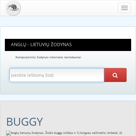
Toggl
navig
ANGLŲ - LIETUVIŲ ŽODYNAS
Kompiuterinis žodynas internete nemokamai
BUGGY