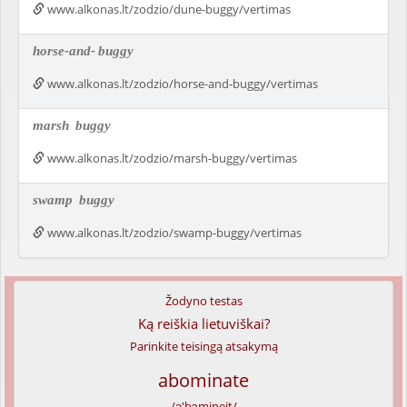
www.alkonas.lt/zodzio/dune-buggy/vertimas
horse-and-
buggy
www.alkonas.lt/zodzio/horse-and-buggy/vertimas
marsh
buggy
www.alkonas.lt/zodzio/marsh-buggy/vertimas
swamp
buggy
www.alkonas.lt/zodzio/swamp-buggy/vertimas
Žodyno testas
Ką reiškia lietuviškai?
Parinkite teisingą atsakymą
abominate
/ə'bɔmineit/