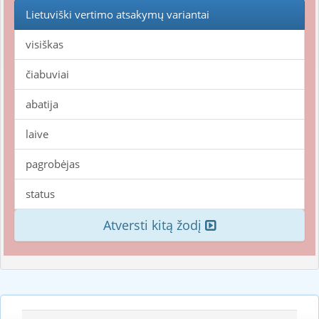
Lietuviški vertimo atsakymų variantai
visiškas
čiabuviai
abatija
laive
pagrobėjas
status
Atversti kitą žodį