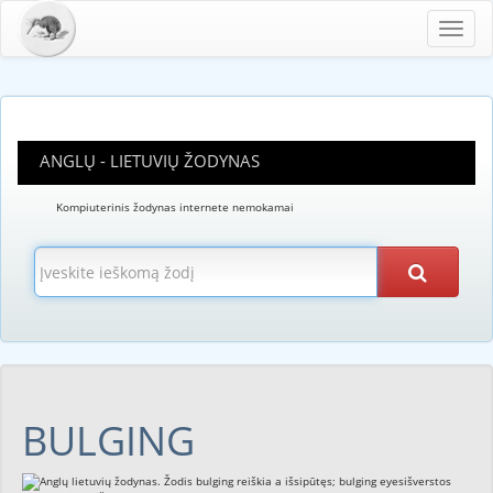
Toggl
navig
ANGLŲ - LIETUVIŲ ŽODYNAS
Kompiuterinis žodynas internete nemokamai
BULGING