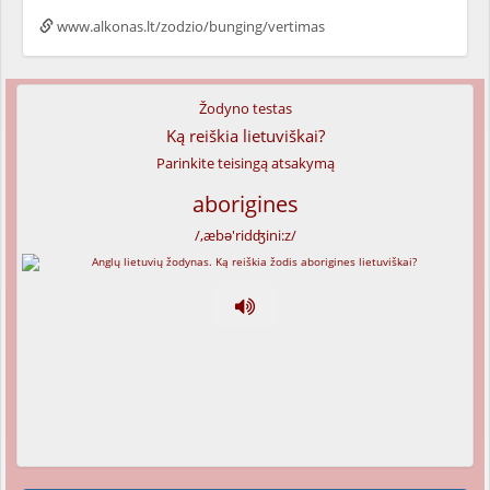
www.alkonas.lt/zodzio/bunging/vertimas
Žodyno testas
Ką reiškia lietuviškai?
Parinkite teisingą atsakymą
aborigines
/,æbə'ridʤini:z/