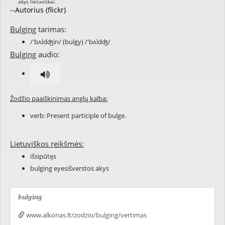
--Autorius (flickr)
Bulging
tarimas:
/'bʌldʤin/ (bulgy) /'bʌldʤ/
Bulging
audio:
Žodžio paaiškinimas anglų kalba:
verb: Present participle of
bulge
.
Lietuviškos reikšmės:
išsipūtęs
bulging eyesišverstos akys
bulging
www.alkonas.lt/zodzio/bulging/vertimas