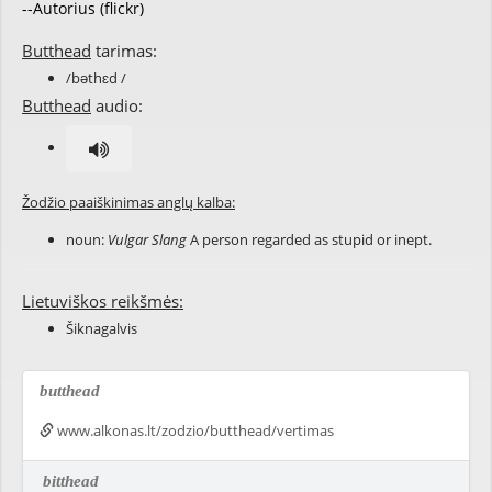
--Autorius (flickr)
Butthead
tarimas:
/bəthɛd /
Butthead
audio:
Žodžio paaiškinimas anglų kalba:
noun:
Vulgar Slang
A person regarded as stupid or inept.
Lietuviškos reikšmės:
Šiknagalvis
butthead
www.alkonas.lt/zodzio/butthead/vertimas
bitthead