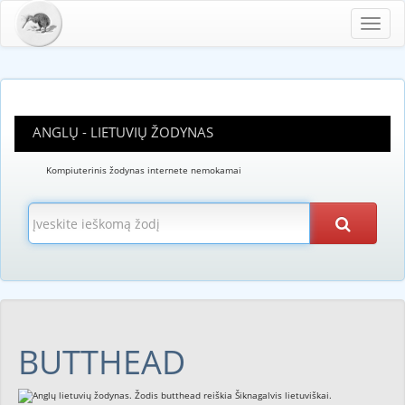
Toggl
navig
ANGLŲ - LIETUVIŲ ŽODYNAS
Kompiuterinis žodynas internete nemokamai
BUTTHEAD