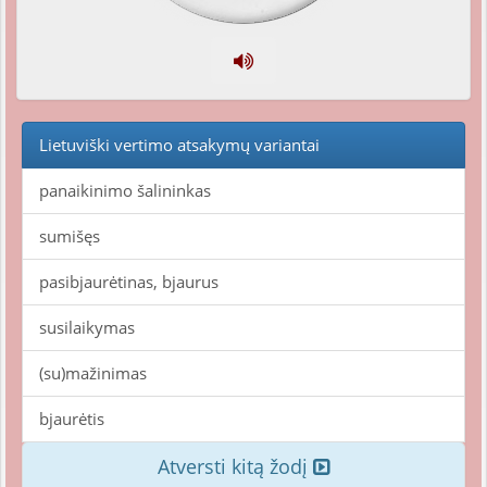
Lietuviški vertimo atsakymų variantai
panaikinimo šalininkas
sumišęs
pasibjaurėtinas, bjaurus
susilaikymas
(su)mažinimas
bjaurėtis
Atversti kitą žodį