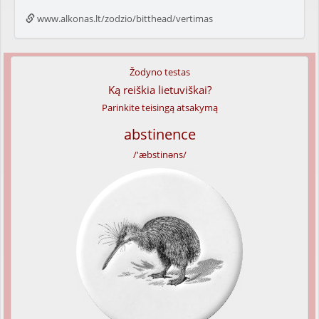
www.alkonas.lt/zodzio/bitthead/vertimas
Žodyno testas
Ką reiškia lietuviškai?
Parinkite teisingą atsakymą
abstinence
/'æbstinəns/