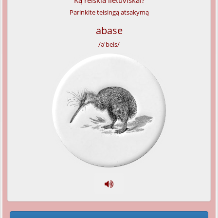
Ką reiškia lietuviškai?
Parinkite teisingą atsakymą
abase
/ə'beis/