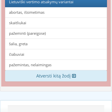
Lietuviški vertimo atsakymų variantai
abortas, išsimetimas
skaitliukai
pažeminti (pareigose)
šalia, greta
čiabuviai
pažemintas, nelaimingas
Atversti kitą žodį