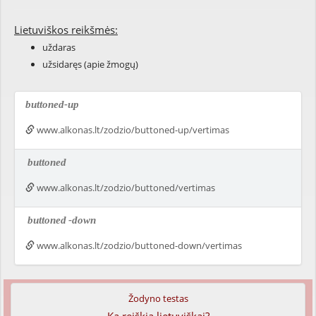
Lietuviškos reikšmės:
uždaras
užsidaręs (apie žmogų)
buttoned-up
www.alkonas.lt/zodzio/buttoned-up/vertimas
buttoned
www.alkonas.lt/zodzio/buttoned/vertimas
buttoned
-down
www.alkonas.lt/zodzio/buttoned-down/vertimas
Žodyno testas