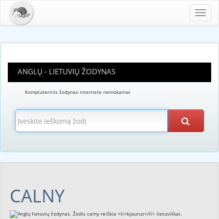
Toggl
navig
ANGLŲ - LIETUVIŲ ŽODYNAS
Kompiuterinis žodynas internete nemokamai
CALNY