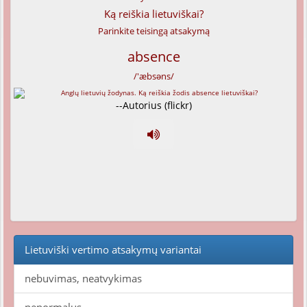
Ką reiškia lietuviškai?
Parinkite teisingą atsakymą
absence
/'æbsəns/
--Autorius (flickr)
Lietuviški vertimo atsakymų variantai
nebuvimas, neatvykimas