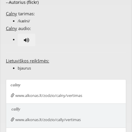
--Autorius (flickr)
Calny
tarimas:
/kælni/
Calny
audio:
Lietuviškos reikšmės:
bjaurus
calny
www.alkonas.lt/zodzio/calny/vertimas
cally
www.alkonas.lt/zodzio/cally/vertimas