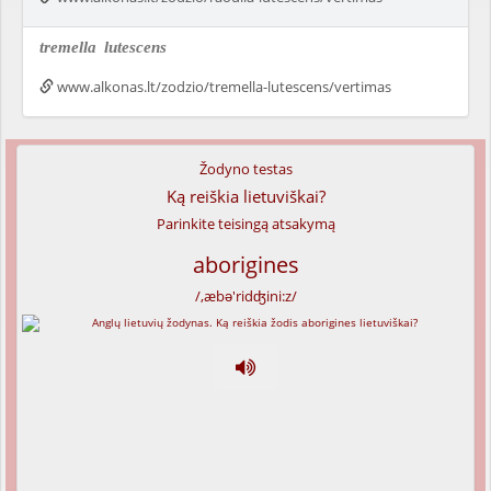
tremella
lutescens
www.alkonas.lt/zodzio/tremella-lutescens/vertimas
Žodyno testas
Ką reiškia lietuviškai?
Parinkite teisingą atsakymą
aborigines
/,æbə'ridʤini:z/