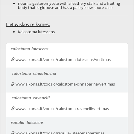
noun: a gasteromycete with a leathery stalk and a fruiting
body that is globose and has a pale yellow spore case
Lietuviškos reikšmės:
Kalostoma lutescens
calostoma lutescens
www.alkonas.lt/zodzio/calostoma-lutescens/vertimas
calostoma
cinnabarina
www.alkonas.lt/zodzio/calostoma-cinnabarina/vertimas
calostoma
ravenelii
www.alkonas.lt/zodzio/calostoma-ravenelii/vertimas
raoulia
lutescens
www.alkonas.lt/zodzio/raoulia-lutescens/vertimas