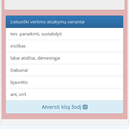
Lietuviški vertimo atsakymų variantai
teis. panaikinti, sustabdyti
visiškas
labai atidžiai, dėmesingai
čiabuviai
bjaurėtis
ant, virš
Atversti kitą žodį