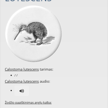
Calostoma lutescens
tarimas:
/ /
Calostoma lutescens
audio:
Žodžio paaiškinimas anglų kalba: