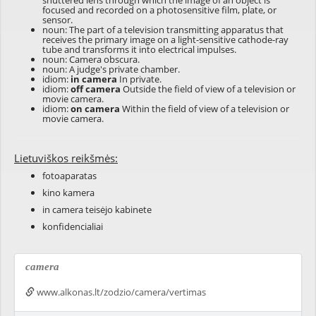
shuttered lens through which the image of an object is
focused and recorded on a photosensitive film, plate, or
sensor.
noun: The part of a television transmitting apparatus that
receives the primary image on a light-sensitive cathode-ray
tube and transforms it into electrical impulses.
noun: Camera obscura.
noun: A judge's private chamber.
idiom:
in camera
In private.
idiom:
off camera
Outside the field of view of a television or
movie camera.
idiom:
on camera
Within the field of view of a television or
movie camera.
Lietuviškos reikšmės:
fotoaparatas
kino kamera
in camera teisėjo kabinete
konfidencialiai
camera
www.alkonas.lt/zodzio/camera/vertimas