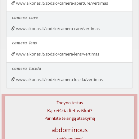
www.alkonas.lt/zodzio/camera-aperture/vertimas
camera
care
www.alkonas.lt/zodzio/camera-care/vertimas
camera
lens
www.alkonas.lt/zodzio/camera-lens/vertimas
camera
lucida
www.alkonas.lt/zodzio/camera-lucida/vertimas
Žodyno testas
Ką reiškia lietuviškai?
Parinkite teisingą atsakymą
abdominous
/æb'dɔminəs/