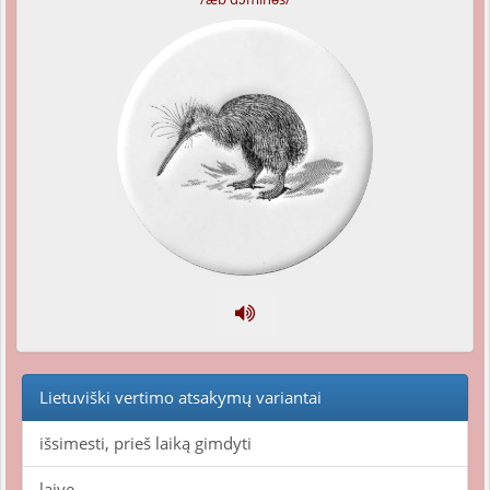
Lietuviški vertimo atsakymų variantai
išsimesti, prieš laiką gimdyti
laive