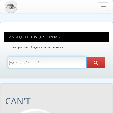
Toggl
navig
ANGLŲ - LIETUVIŲ ŽODYNAS
Kompiuterinis žodynas internete nemokamai
CAN'T