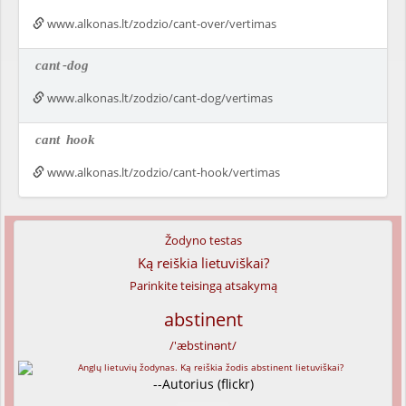
www.alkonas.lt/zodzio/cant-over/vertimas
cant
-dog
www.alkonas.lt/zodzio/cant-dog/vertimas
cant
hook
www.alkonas.lt/zodzio/cant-hook/vertimas
Žodyno testas
Ką reiškia lietuviškai?
Parinkite teisingą atsakymą
abstinent
/'æbstinənt/
--Autorius (flickr)