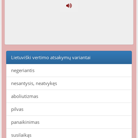
Lietuviški vertimo atsakymų variantai
negeriantis
nesantysis, neatvykęs
aboliutizmas
pilvas
panaikinimas
susilaikąs