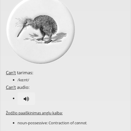
Can't
tarimas:
/kɑ:nt/
Can't
audio:
Žodžio paaiškinimas anglų kalba:
noun-possessive: Contraction of
cannot.