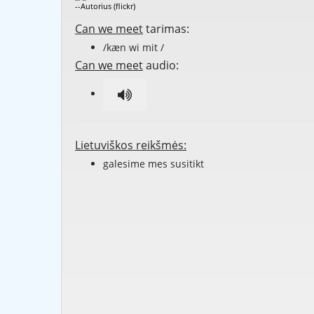
--Autorius (flickr)
Can we meet
tarimas:
/kæn wi mit /
Can we meet
audio:
Lietuviškos reikšmės:
galesime mes susitikt