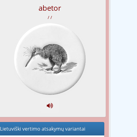
abetor
/ /
Lietuviški vertimo atsakymų variantai