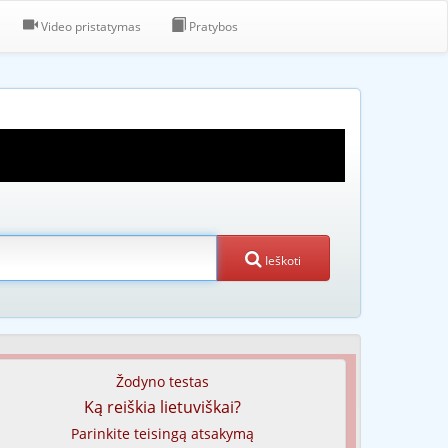
Video pristatymas
Pratybos
Ieškoti
Žodyno testas
Ką reiškia lietuviškai?
Parinkite teisingą atsakymą