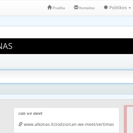
Politikos
Pradžia
Kontaktai
NAS
can we meet
www.alkonas.lt/zodzio/can-we-meet/vertimas