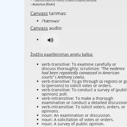
--Autorius (flickr)
Canvass
tarimas:
/'kænvəs/
Canvass
audio:
Žodžio paaiškinimas anglų kalba:
verb-transitive: To examine carefully or
discuss thoroughly; scrutinize:
"The evidence
had been repeatedly canvassed in American
courts”
(
Anthony Lewis).
verb-transitive: To go through (a region) or g
to (persons) to solicit votes or orders.
verb-transitive: To conduct a survey of (publi
opinion); poll.
verb-intransitive: To make a thorough
examination or conduct a detailed discussio
verb-intransitive: To solicit voters, orders, or
opinions.
noun: An examination or discussion.
noun: A solicitation of votes or orders.
noun: A survey of public opinion.