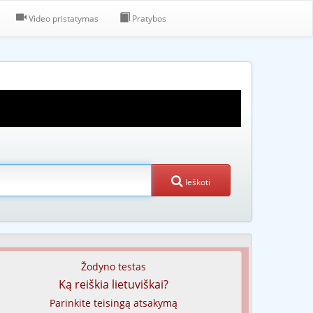
Video pristatymas
Pratybos
Ieškoti
Žodyno testas
Ką reiškia lietuviškai?
Parinkite teisingą atsakymą