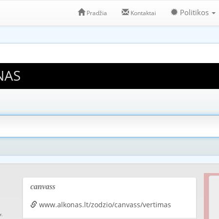
Politikos
Pradžia
Kontaktai
NAS
canvass
www.alkonas.lt/zodzio/canvass/vertimas