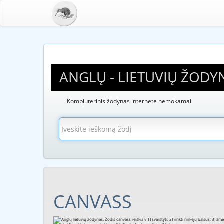
ANGLŲ - LIETUVIŲ ŽODY
Kompiuterinis žodynas internete nemokamai
CANVASS