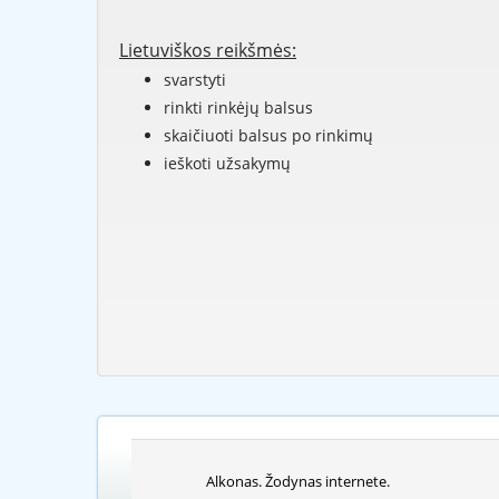
Lietuviškos reikšmės:
svarstyti
rinkti rinkėjų balsus
skaičiuoti balsus po rinkimų
ieškoti užsakymų
Alkonas. Žodynas internete.