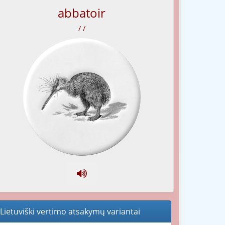
abbatoir
/ /
Lietuviški vertimo atsakymų variantai