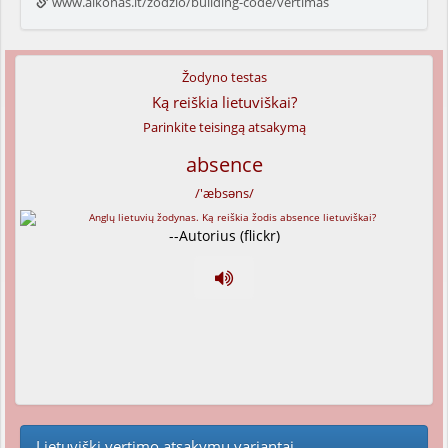
www.alkonas.lt/zodzio/building-code/vertimas
Žodyno testas
Ką reiškia lietuviškai?
Parinkite teisingą atsakymą
absence
/'æbsəns/
--Autorius (flickr)
Lietuviški vertimo atsakymų variantai