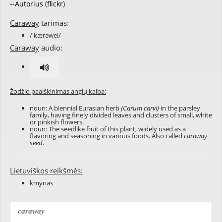
--Autorius (flickr)
Caraway
tarimas:
/'kærəwei/
Caraway
audio:
Žodžio paaiškinimas anglų kalba:
noun: A biennial Eurasian herb
(Carum carvi)
in the parsley
family, having finely divided leaves and clusters of small, white
or pinkish flowers.
noun: The seedlike fruit of this plant, widely used as a
flavoring and seasoning in various foods. Also called
caraway
seed
.
Lietuviškos reikšmės:
kmynas
caraway