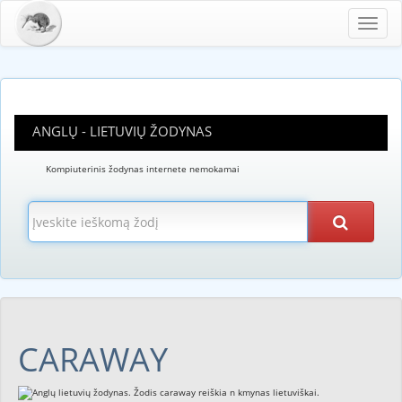
Toggl
navig
ANGLŲ - LIETUVIŲ ŽODYNAS
Kompiuterinis žodynas internete nemokamai
CARAWAY