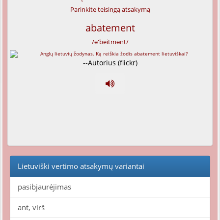
Parinkite teisingą atsakymą
abatement
/ə'beitmənt/
--Autorius (flickr)
Lietuviški vertimo atsakymų variantai
pasibjaurėjimas
ant, virš