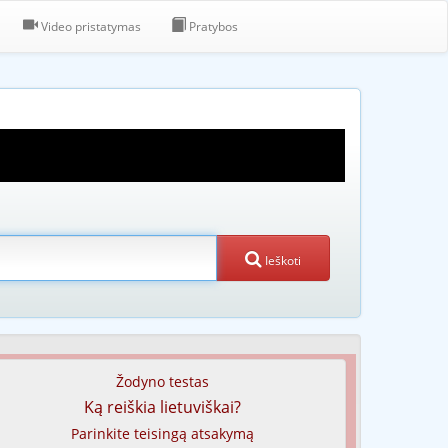
Video pristatymas
Pratybos
Ieškoti
Žodyno testas
Ką reiškia lietuviškai?
Parinkite teisingą atsakymą