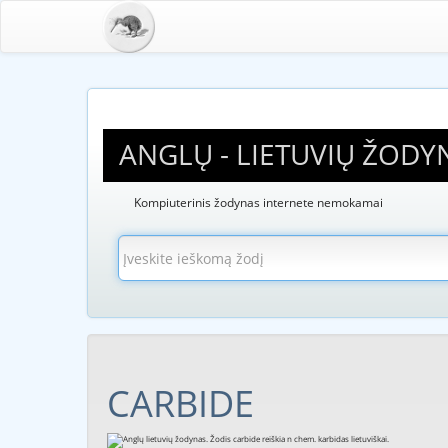
ANGLŲ - LIETUVIŲ ŽODY
Kompiuterinis žodynas internete nemokamai
CARBIDE