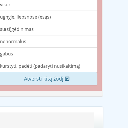
visur
ugnyje, liepsnose (esąs)
su(si)gėdinimas
nenormalus
gabus
kurstyti, padėti (padaryti nusikaltimą)
Atversti kitą žodį