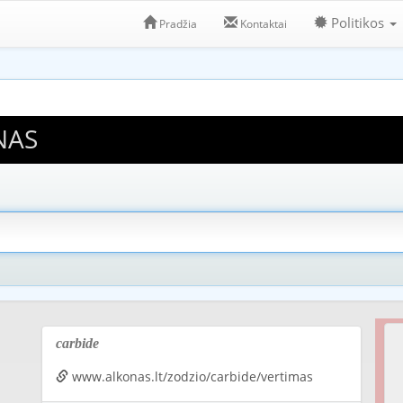
Politikos
Pradžia
Kontaktai
NAS
carbide
www.alkonas.lt/zodzio/carbide/vertimas