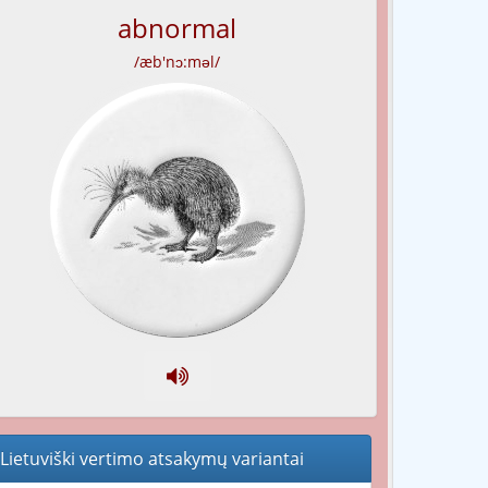
abnormal
/æb'nɔ:məl/
Lietuviški vertimo atsakymų variantai