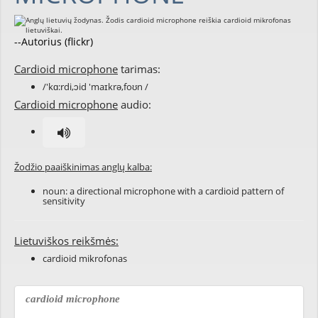
--Autorius (flickr)
Cardioid microphone
tarimas:
/'kɑ:rdi,ɔid 'maɪkrə,foʊn /
Cardioid microphone
audio:
Žodžio paaiškinimas anglų kalba:
noun: a directional microphone with a cardioid pattern of
sensitivity
Lietuviškos reikšmės:
cardioid mikrofonas
cardioid microphone