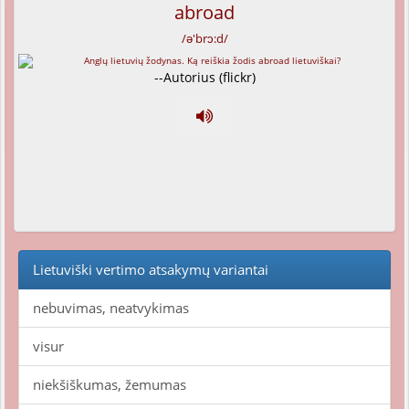
abroad
/ə'brɔ:d/
--Autorius (flickr)
Lietuviški vertimo atsakymų variantai
nebuvimas, neatvykimas
visur
niekšiškumas, žemumas