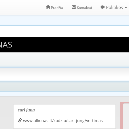
Politikos
Pradžia
Kontaktai
NAS
carl jung
www.alkonas.lt/zodzio/carl-jung/vertimas