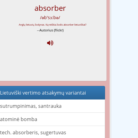
absorber
/əb'sɔ:bə/
--Autorius (flickr)
Lietuviški vertimo atsakymų variantai
sutrumpinimas, santrauka
atominė bomba
tech. absorberis, sugertuvas