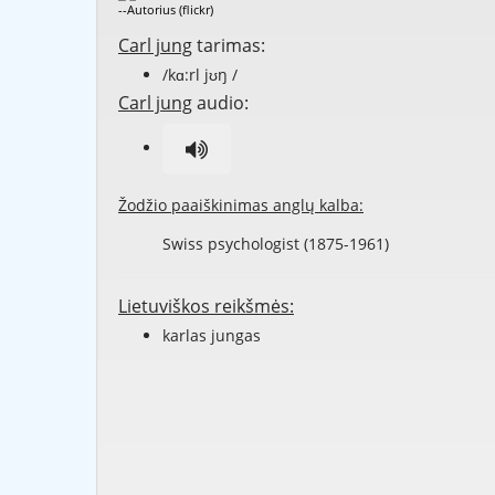
--Autorius (flickr)
Carl jung
tarimas:
/kɑ:rl jʊŋ /
Carl jung
audio:
Žodžio paaiškinimas anglų kalba:
Swiss psychologist (1875-1961)
Lietuviškos reikšmės:
karlas jungas