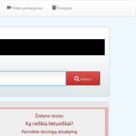
Video pristatymas
Pratybos
Ieškoti
Žodyno testas
Ką reiškia lietuviškai?
Parinkite teisingą atsakymą