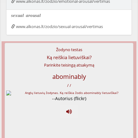
www.alkonas.lt/zodzio/emotional-arousal/vertimas
sexual
arousal
www.alkonas.lt/zodzio/sexual-arousal/vertimas
Žodyno testas
Ką reiškia lietuviškai?
Parinkite teisingą atsakymą
abominably
/ /
--Autorius (flickr)