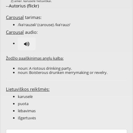
--Autorius (flickr)
Carousal
tarimas:
/kə'rauzəl/ (carouse) /kə'rauz/
Carousal
audio:
Žodžio paaiškinimas anglų kalba:
noun: A riotous drinking party.
noun: Boisterous drunken merrymaking or revelry.
Lietuviškos reikšmės:
karuselė
puota
lėbavimas
išgertuvės