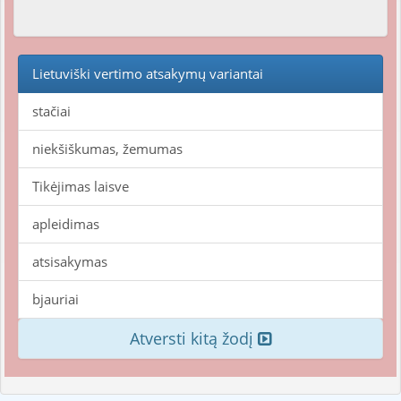
Lietuviški vertimo atsakymų variantai
stačiai
niekšiškumas, žemumas
Tikėjimas laisve
apleidimas
atsisakymas
bjauriai
Atversti kitą žodį