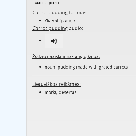
--Autorius (flickr)
Carrot pudding
tarimas:
/'kærət 'pʊdiŋ /
Carrot pudding
audio:
Žodžio paaiškinimas anglų kalba:
noun: pudding made with grated carrots
Lietuviškos reikšmės:
morkų desertas