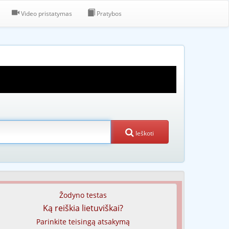
Video pristatymas
Pratybos
Ieškoti
Žodyno testas
Ką reiškia lietuviškai?
Parinkite teisingą atsakymą