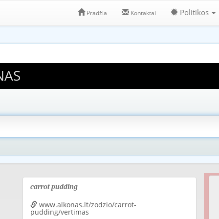
Politikos
Pradžia
Kontaktai
NAS
carrot pudding
www.alkonas.lt/zodzio/carrot-
pudding/vertimas