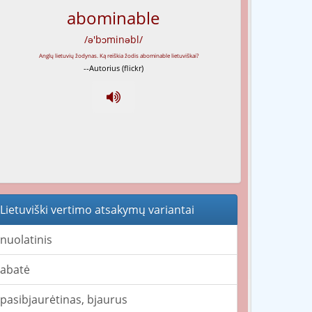
abominable
/ə'bɔminəbl/
--Autorius (flickr)
Lietuviški vertimo atsakymų variantai
nuolatinis
abatė
pasibjaurėtinas, bjaurus