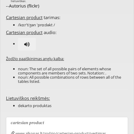
--Autorius (flickr)
Cartesian product
tarimas:
/kɑ:r'tiʒən 'prɑ:dəkt /
Cartesian product
audio:
Žodžio paaiškinimas anglų kalba:
noun: The
set
of all possible
pairs
of
elements
whose
components
are
members
of two sets. Notation: .
noun: All possible
combinations
of
rows
between all of the
tables
listed.
Lietuviškos reikšmės:
dekarto produktas
cartesian product
www.alkonas.lt/zodzio/cartesian-product/vertimas