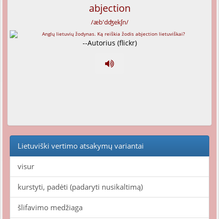
abjection
/æb'dʤekʃn/
--Autorius (flickr)
Lietuviški vertimo atsakymų variantai
visur
kurstyti, padėti (padaryti nusikaltimą)
šlifavimo medžiaga