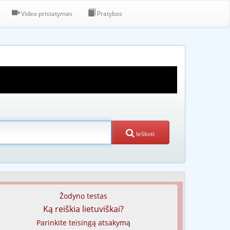
Video pristatymas
Pratybos
Ieškoti
Žodyno testas
Ką reiškia lietuviškai?
Parinkite teisingą atsakymą