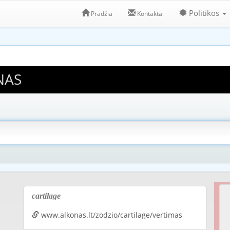
Politikos
Pradžia
Kontaktai
NAS
cartilage
www.alkonas.lt/zodzio/cartilage/vertimas