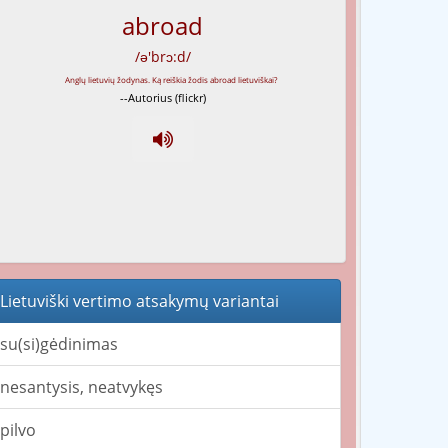
abroad
/ə'brɔ:d/
--Autorius (flickr)
Lietuviški vertimo atsakymų variantai
su(si)gėdinimas
nesantysis, neatvykęs
pilvo