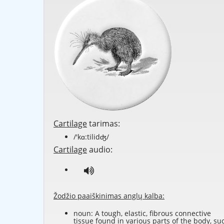
Cartilage
tarimas:
/'kɑ:tilidʤ/
Cartilage
audio:
Žodžio paaiškinimas anglų kalba:
noun: A tough, elastic, fibrous connective
tissue found in various parts of the body, su